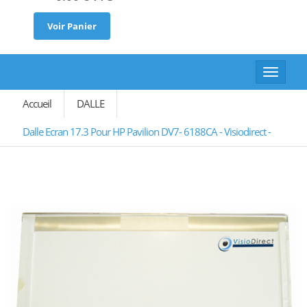
Voir Panier
Toggle
navigat
Accueil
DALLE
Dalle Ecran 17.3 Pour HP Pavilion DV7- 6188CA - Visiodirect -