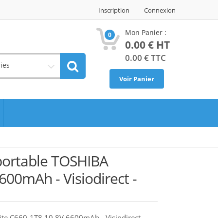
Inscription
Connexion
Mon Panier :
0
0.00
€ HT
0.00
€ TTC
ies
Voir Panier
 portable TOSHIBA
600mAh - Visiodirect -
lite C660-1T8 10.8V 6600mAh - Visiodirect -