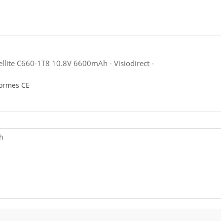
ellite C660-1T8 10.8V 6600mAh - Visiodirect -
Normes CE
5h