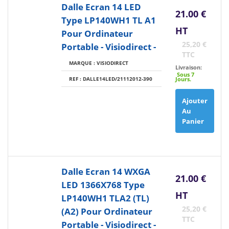
Dalle Ecran 14 LED
21.00 €
Type LP140WH1 TL A1
HT
Pour Ordinateur
25,20 €
Portable - Visiodirect -
TTC
MARQUE : VISIODIRECT
Livraison:
Sous 7
REF : DALLE14LED/21112012-390
Jours.
Ajouter
Au
Panier
Dalle Ecran 14 WXGA
21.00 €
LED 1366X768 Type
HT
LP140WH1 TLA2 (TL)
25,20 €
(A2) Pour Ordinateur
TTC
Portable - Visiodirect -