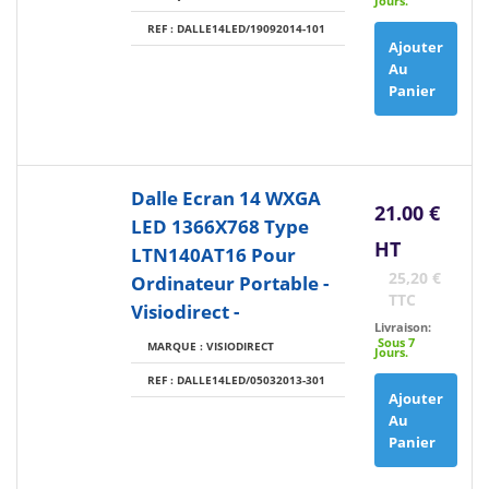
Jours.
REF : DALLE14LED/19092014-101
Ajouter
Au
Panier
Dalle Ecran 14 WXGA
21.00 €
LED 1366X768 Type
HT
LTN140AT16 Pour
25,20 €
Ordinateur Portable -
TTC
Visiodirect -
Livraison:
Sous 7
MARQUE : VISIODIRECT
Jours.
REF : DALLE14LED/05032013-301
Ajouter
Au
Panier