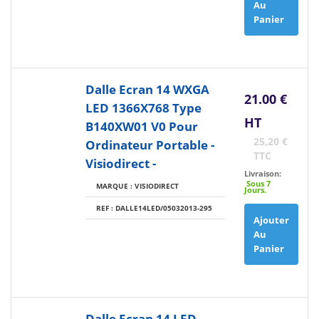
Au
Panier
Dalle Ecran 14 WXGA
21.00 €
LED 1366X768 Type
HT
B140XW01 V0 Pour
25,20 €
Ordinateur Portable -
TTC
Visiodirect -
Livraison:
Sous 7
MARQUE : VISIODIRECT
Jours.
REF : DALLE14LED/05032013-295
Ajouter
Au
Panier
Dalle Ecran 14 LED