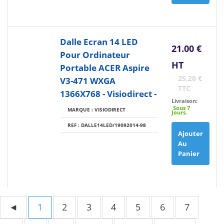
Dalle Ecran 14 LED
21.00 €
Pour Ordinateur
HT
Portable ACER Aspire
25,20 €
V3-471 WXGA
TTC
1366X768 - Visiodirect -
Livraison:
Sous 7
MARQUE : VISIODIRECT
Jours.
REF : DALLE14LED/19092014-98
Ajouter
Au
Panier
◄
1
2
3
4
5
6
7