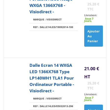
25,20 €
WXGA 1366X768 -
TTC
Visiodirect -
Livraison:
Sous 7
MARQUE : VISIODIRECT
Jours.
REF : DALLE14LED/19092014-100
Ajouter
Au
Panier
Dalle Ecran 14 WXGA
21.00 €
LED 1366X768 Type
HT
LP140WH1 TLA1 Pour
25,20 €
Ordinateur Portable -
TTC
Visiodirect -
Livraison:
Sous 7
MARQUE : VISIODIRECT
Jours.
REF : DALLE14LED/05032013-296