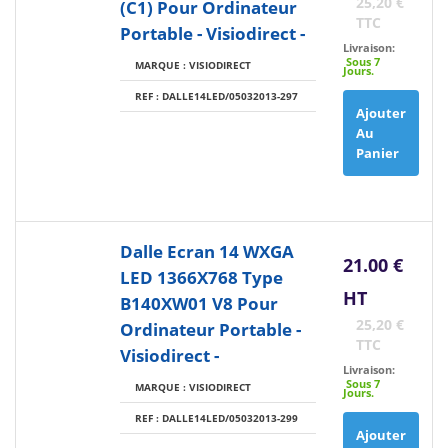
25,20 €
(C1) Pour Ordinateur
TTC
Portable - Visiodirect -
Livraison:
Sous 7
MARQUE : VISIODIRECT
Jours.
REF : DALLE14LED/05032013-297
Ajouter
Au
Panier
Dalle Ecran 14 WXGA
21.00 €
LED 1366X768 Type
HT
B140XW01 V8 Pour
25,20 €
Ordinateur Portable -
TTC
Visiodirect -
Livraison:
Sous 7
MARQUE : VISIODIRECT
Jours.
REF : DALLE14LED/05032013-299
Ajouter