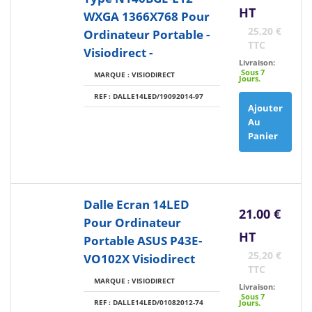
HT
WXGA 1366X768 Pour
25,20 €
Ordinateur Portable -
TTC
Visiodirect -
Livraison:
Sous 7
MARQUE : VISIODIRECT
Jours.
REF : DALLE14LED/19092014-97
Ajouter
Au
Panier
Dalle Ecran 14LED
21.00 €
Pour Ordinateur
HT
Portable ASUS P43E-
25,20 €
VO102X Visiodirect
TTC
MARQUE : VISIODIRECT
Livraison:
Sous 7
REF : DALLE14LED/01082012-74
Jours.