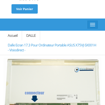
Voir Panier
Toggle
navigat
Accueil
DALLE
Dalle Ecran 17.3 Pour Ordinateur Portable ASUS X75VJ-SX001H
- Visiodirect -