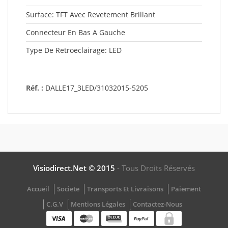
Surface: TFT Avec Revetement Brillant
Connecteur En Bas A Gauche
Type De Retroeclairage: LED
Réf. :
DALLE17_3LED/31032015-5205
Visiodirect.net © 2015
- Tous Droits Réservés
Accueil
Societe
Transports Et Livraisons
Paiement
C.G.V
Mentions Légales
Contactez-Nous