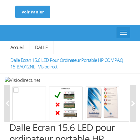
Voir Panier
Toggle
navigat
Accueil
DALLE
Dalle Ecran 15.6 LED Pour Ordinateur Portable HP COMPAQ
15-BA012NL - Visiodirect -
Dalle Ecran 15.6 LED pour
ordinateur portable HP