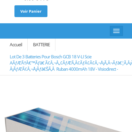
Voir Panier
Toggle
navigat
Accueil
BATTERIE
Lot De 3 Batteries Pour Bosch GCB 18 V-LI Scie
AÃƒÆ’Ã†â€™Ãƒâ€ Ã¢â‚¬â„¢ÃƒÆ’Ã‚Â¢ÃƒÂ¢Ã¢â‚¬Å¡Ã‚Â¬Ãƒâ€¦Ã‚
Â¡ÃƒÆ’Ã¢â‚¬Å¡Ãƒâ€šÃ‚Â Ruban 4000mAh 18V - Visiodirect -