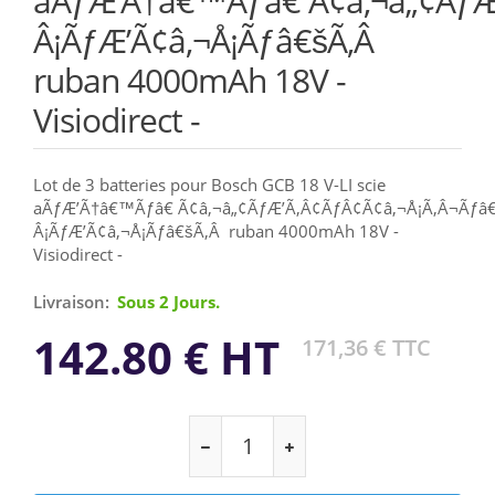
aÃƒÆ’Ã†â€™Ãƒâ€ Ã¢â‚¬â„¢ÃƒÆ
Â¡ÃƒÆ’Ã¢â‚¬Å¡Ãƒâ€šÃ‚Â
ruban 4000mAh 18V -
Visiodirect -
Lot de 3 batteries pour Bosch GCB 18 V-LI scie
aÃƒÆ’Ã†â€™Ãƒâ€ Ã¢â‚¬â„¢ÃƒÆ’Ã‚Â¢ÃƒÂ¢Ã¢â‚¬Å¡Ã‚Â¬Ãƒ
Â¡ÃƒÆ’Ã¢â‚¬Å¡Ãƒâ€šÃ‚Â ruban 4000mAh 18V -
Visiodirect -
Livraison:
Sous 2 Jours.
142.80 € HT
171,36 € TTC