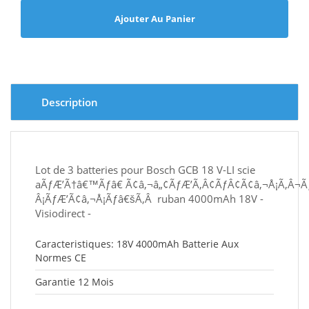
Ajouter Au Panier
Description
Lot de 3 batteries pour Bosch GCB 18 V-LI scie
aÃƒÆ’Ã†â€™Ãƒâ€ Ã¢â‚¬â„¢ÃƒÆ’Ã‚Â¢ÃƒÂ¢Ã¢â‚¬Å¡Ã‚Â¬
Â¡ÃƒÆ’Ã¢â‚¬Å¡Ãƒâ€šÃ‚Â ruban 4000mAh 18V -
Visiodirect -
Caracteristiques: 18V 4000mAh Batterie Aux
Normes CE
Garantie 12 Mois